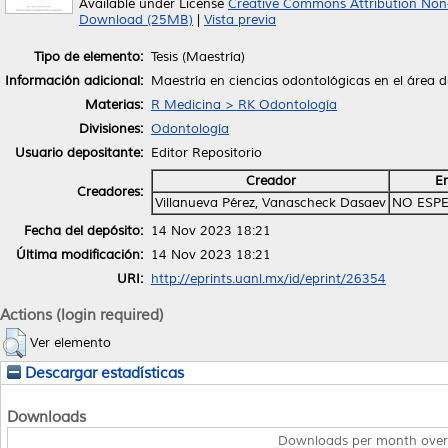
Available under License
Creative Commons Attribution Non
Download (25MB)
|
Vista previa
Tipo de elemento:
Tesis (Maestría)
Información adicional:
Maestría en ciencias odontológicas en el área 
Materias:
R Medicina > RK Odontología
Divisiones:
Odontología
Usuario depositante:
Editor Repositorio
Creador
E
Creadores:
Villanueva Pérez, Vanascheck Dasaev
NO ESPE
Fecha del depósito:
14 Nov 2023 18:21
Última modificación:
14 Nov 2023 18:21
URI:
http://eprints.uanl.mx/id/eprint/26354
Actions (login required)
Ver elemento
Descargar estadísticas
Downloads
Downloads per month over