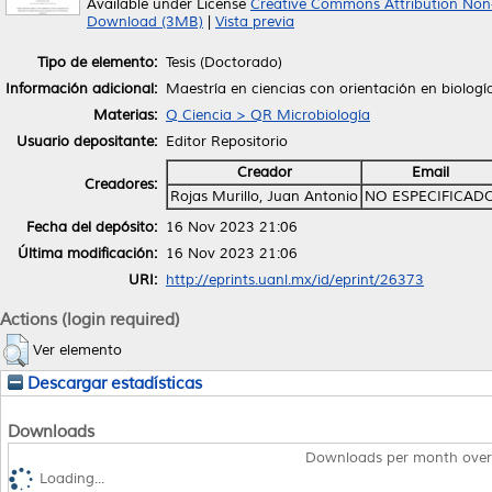
Available under License
Creative Commons Attribution Non
Download (3MB)
|
Vista previa
Tipo de elemento:
Tesis (Doctorado)
Información adicional:
Maestría en ciencias con orientación en biologí
Materias:
Q Ciencia > QR Microbiología
Usuario depositante:
Editor Repositorio
Creador
Email
Creadores:
Rojas Murillo, Juan Antonio
NO ESPECIFICAD
Fecha del depósito:
16 Nov 2023 21:06
Última modificación:
16 Nov 2023 21:06
URI:
http://eprints.uanl.mx/id/eprint/26373
Actions (login required)
Ver elemento
Descargar estadísticas
Downloads
Downloads per month over
Loading...