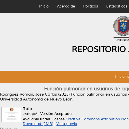
Inicio
Acerca de
Políticas
Estadísticas
REPOSITORIO
Iniciar 
Función pulmonar en usuarios de ciga
Rodríguez Román, José Carlos
(2023)
Función pulmonar en usuarios de
Universidad Autónoma de Nuevo León.
Texto
- Versión Aceptada
26393.pdf
Available under License
Creative Commons Attribution Non
Download (2MB)
|
Vista previa