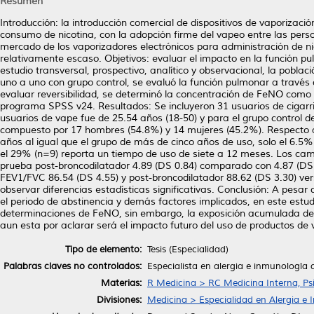
Resumen
Introducción: la introducción comercial de dispositivos de vaporizac
consumo de nicotina, con la adopción firme del vapeo entre las per
mercado de los vaporizadores electrónicos para administración de nic
relativamente escaso. Objetivos: evaluar el impacto en la función pu
estudio transversal, prospectivo, analítico y observacional, la pobl
uno a uno con grupo control, se evaluó la función pulmonar a través 
evaluar reversibilidad, se determinó la concentración de FeNO como bio
programa SPSS v24. Resultados: Se incluyeron 31 usuarios de cigarri
usuarios de vape fue de 25.54 años (18-50) y para el grupo control de 
compuesto por 17 hombres (54.8%) y 14 mujeres (45.2%). Respecto a
años al igual que el grupo de más de cinco años de uso, solo el 6.5% (
el 29% (n=9) reporta un tiempo de uso de siete a 12 meses. Los camb
prueba post-broncodilatador 4.89 (DS 0.84) comparado con 4.87 (DS 1.
FEV1/FVC 86.54 (DS 4.55) y post-broncodilatador 88.62 (DS 3.30) vers
observar diferencias estadísticas significativas. Conclusión: A pesar
el periodo de abstinencia y demás factores implicados, en este estudio
determinaciones de FeNO, sin embargo, la exposición acumulada de 
aun esta por aclarar será el impacto futuro del uso de productos de v
Tipo de elemento:
Tesis (Especialidad)
Palabras claves no controlados:
Especialista en alergia e inmunología c
Materias:
R Medicina > RC Medicina Interna, Psi
Divisiones:
Medicina > Especialidad en Alergia e 