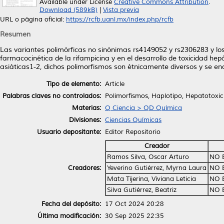
Available under License
Creative Commons Attribution
.
Download (589kB)
|
Vista previa
URL o página oficial:
https://rcfb.uanl.mx/index.php/rcfb
Resumen
Las variantes polimórficas no sinónimas rs4149052 y rs2306283 y los
farmacocinética de la rifampicina y en el desarrollo de toxicidad hep
asiáticas1-2, dichos polimorfismos son étnicamente diversos y se e
Tipo de elemento:
Article
Palabras claves no controlados:
Polimorfismos, Haplotipo, Hepatotoxi
Materias:
Q Ciencia > QD Química
Divisiones:
Ciencias Químicas
Usuario depositante:
Editor Repositorio
Creador
Ramos Silva, Oscar Arturo
NO 
Creadores:
Yeverino Gutiérrez, Myrna Laura
NO 
Mata Tijerina, Viviana Leticia
NO 
Silva Gutiérrez, Beatriz
NO 
Fecha del depósito:
17 Oct 2024 20:28
Última modificación:
30 Sep 2025 22:35