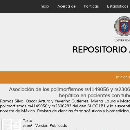
Inicio
Acerca de
Políticas
Estadísticas
REPOSITORIO
Iniciar 
Asociación de los polimorfismos rs4149056 y rs2306
hepático en pacientes con tub
Ramos Silva, Oscar Arturo
y
Yeverino Gutiérrez, Myrna Laura
y
Mata 
polimorfismos rs4149056 y rs2306283 del gen SLCO1B1 y la susceptibi
noreste de México.
Revista de ciencias farmacéuticas y biomedicina, 
Texto
- Versión Publicada
04.pdf