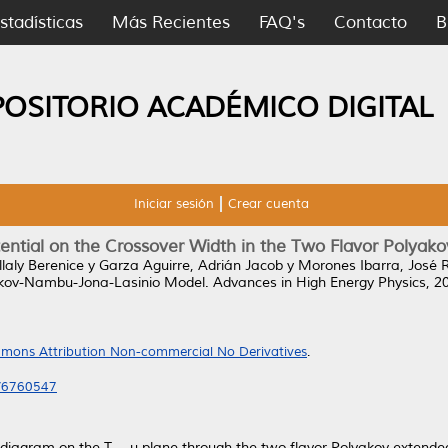
stadísticas
Más Recientes
FAQ's
Contacto
B
POSITORIO ACADÉMICO DIGITAL
Iniciar sesión
Crear cuenta
otential on the Crossover Width in the Two Flavor Poly
laly Berenice
y
Garza Aguirre, Adrián Jacob
y
Morones Ibarra, José 
yakov-Nambu-Jona-Lasinio Model.
Advances in High Energy Physics, 20
mons Attribution Non-commercial No Derivatives
.
0/6760547
e diagram on the T − μ plane through the two flavor Polyakov exte