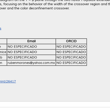
ls, focusing on the behavior of the width of the crossover region and t
ssover and the color deconfinement crossover.
s
Email
ORCID
e
NO ESPECIFICADO
NO ESPECIFICADO
enice
NO ESPECIFICADO
NO ESPECIFICADO
ob
NO ESPECIFICADO
NO ESPECIFICADO
én
rubenmorones@yahoo.com.mx
NO ESPECIFICADO
print/26417