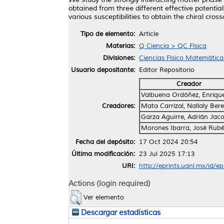
obtained from three different effective potentia
various susceptibilities to obtain the chiral cro
Tipo de elemento:
Article
Materias:
Q Ciencia > QC Física
Divisiones:
Ciencias Físico Matemática
Usuario depositante:
Editor Repositorio
Creador
Valbuena Ordóñez, Enriqu
Creadores:
Mata Carrizal, Nallaly Ber
Garza Aguirre, Adrián Jac
Morones Ibarra, José Rub
Fecha del depósito:
17 Oct 2024 20:54
Última modificación:
23 Jul 2025 17:13
URI:
http://eprints.uanl.mx/id/e
Actions (login required)
Ver elemento
Descargar estadísticas