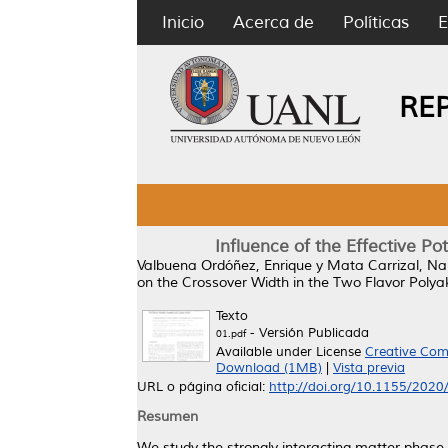
Inicio
Acerca de
Políticas
E
RE
Influence of the Effective P
Valbuena Ordóñez, Enrique
y
Mata Carrizal, Nal
on the Crossover Width in the Two Flavor Pol
Texto
- Versión Publicada
01.pdf
Available under License
Creative Com
Download (1MB)
|
Vista previa
URL o página oficial:
http://doi.org/10.1155/202
Resumen
We study the strongly interacting matter phas