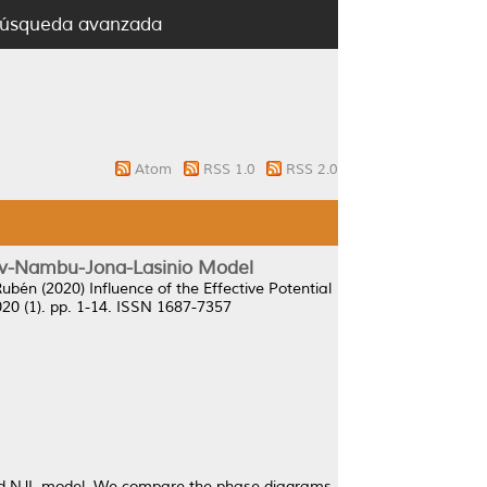
úsqueda avanzada
Atom
RSS 1.0
RSS 2.0
akov-Nambu-Jona-Lasinio Model
Rubén
(2020)
Influence of the Effective Potential
20 (1). pp. 1-14. ISSN 1687-7357
nded NJL model. We compare the phase diagrams