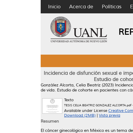
Inicio
Acerca de
Políticas
E
RE
Incidencia de disfunción sexual e imp
Estudio de coh
González Alcorta, Celia Beatriz
(2023)
Incidenci
de vida. Estudio de cohorte en pacientes c
Texto
TESIS CELIA BEATRIZ GONZALEZ ALCORTA.pdf
Available under License
Creative Com
Download (2MB)
|
Vista previa
Resumen
El cáncer ginecológico en México es un tema de 