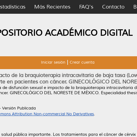
stadísticas
Más Recientes
FAQ's
Contacto
B
POSITORIO ACADÉMICO DIGITAL
Iniciar sesión
Crear cuenta
acto de la braquioterapia intracavitaria de baja tasa (Lo
orte en pacientes con cáncer. GINECOLÓGICO DEL NO
a de disfunción sexual e impacto de la braquioterapia intracavitaria
on cáncer. GINECOLÓGICO DEL NORESTE DE MÉXICO.
Especialidad thes
- Versión Publicada
mons Attribution Non-commercial No Derivatives
.
salud pública importante. Los tratamientos para el cáncer de cérvix y