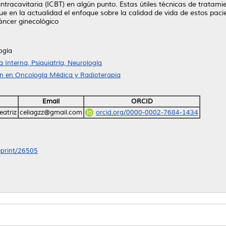
ntracavitaria (ICBT) en algún punto. Estas útiles técnicas de trata
ue en la actualidad el enfoque sobre la calidad de vida de estos pacie
áncer ginecológico
ogía
Interna, Psiquiatría, Neurología
ón en Oncología Médica y Radioterapia
Email
ORCID
eatriz
celiagzz@gmail.com
orcid.org/0000-0002-7684-1434
/eprint/26505