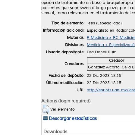
opción de tratamiento en base a braquiterapia i
pacientes que sobreviven a largo plazo, por lo q
sexual, toma relevancia en el tratamiento del c
Tipo de elemento:
Tesis (Especialidad)
Información adicional:
Especialista en Radioncol
Materias:
R Medicina > RC Medicina 
Divisiones:
Medicina > Especializaci
Usuario depositante:
Dra Daneli Ruiz
Creador
Creadores:
González Alcorta, Celia B
Fecha del depósito:
22 Dic 2023 18:15
Última modificación:
22 Dic 2023 18:15
URI:
http://eprints.uanl.mx/id
Actions (login required)
Ver elemento
Descargar estadísticas
Downloads