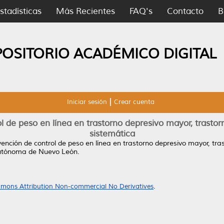
stadísticas
Más Recientes
FAQ's
Contacto
B
POSITORIO ACADÉMICO DIGITAL
Iniciar sesión
Crear cuenta
l de peso en línea en trastorno depresivo mayor, trastorn
sistemática
vención de control de peso en línea en trastorno depresivo mayor, tras
Autónoma de Nuevo León.
mons Attribution Non-commercial No Derivatives
.