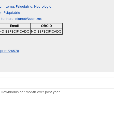
Interna, Psiquiatría, Neurología
n Psiquiatría
l
karina.arellanod@uanl.mx
Email
ORCID
NO ESPECIFICADO
NO ESPECIFICADO
/eprint/26578
Downloads per month over past year