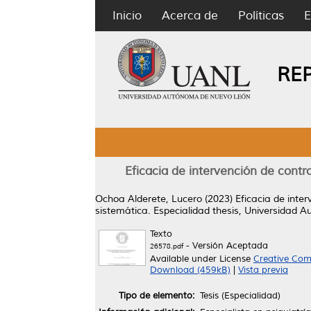
Inicio
Acerca de
Políticas
E
RE
Eficacia de intervención de contro
Ochoa Alderete, Lucero
(2023)
Eficacia de inter
sistemática.
Especialidad thesis, Universidad 
Texto
- Versión Aceptada
26578.pdf
Available under License
Creative Com
Download (459kB)
|
Vista previa
Tipo de elemento:
Tesis (Especialidad)