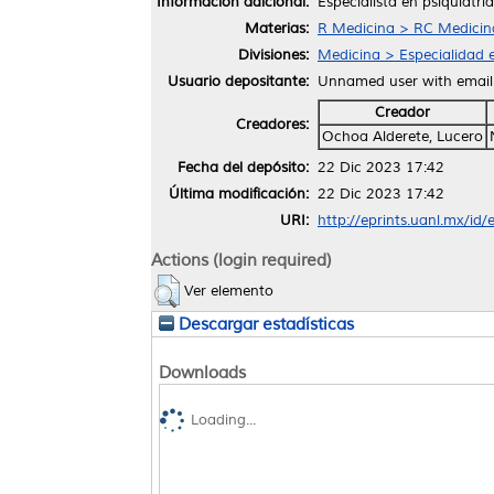
Información adicional:
Especialista en psiquiatría
Materias:
R Medicina > RC Medicina 
Divisiones:
Medicina > Especialidad e
Usuario depositante:
Unnamed user with emai
Creador
Creadores:
Ochoa Alderete, Lucero
Fecha del depósito:
22 Dic 2023 17:42
Última modificación:
22 Dic 2023 17:42
URI:
http://eprints.uanl.mx/id
Actions (login required)
Ver elemento
Descargar estadísticas
Downloads
Loading...