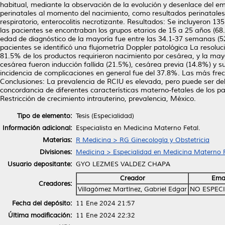
habitual, mediante la observación de la evolución y desenlace del em
perinatales al momento del nacimiento, como resultados perinatales
respiratorio, enterocolitis necrotizante. Resultados: Se incluyeron 
las pacientes se encontraban los grupos etarios de 15 a 25 años (6
edad de diagnóstico de la mayoría fue entre las 34.1-37 semanas (5
pacientes se identificó una flujometría Doppler patológica La resol
81.5% de los productos requirieron nacimiento por cesárea, y la mayo
cesárea fueron inducción fallida (21.5%), cesárea previa (14.8%) y s
incidencia de complicaciones en general fue del 37.8%. Las más frecu
Conclusiones: La prevalencia de RCIU es elevada, pero puede ser d
concordancia de diferentes características materno-fetales de los pa
Restricción de crecimiento intrauterino, prevalencia, México.
Tipo de elemento:
Tesis (Especialidad)
Información adicional:
Especialista en Medicina Materno Fetal.
Materias:
R Medicina > RG Ginecología y Obstetricia
Divisiones:
Medicina > Especialidad en Medicina Materno F
Usuario depositante:
GYO LEZMES VALDEZ CHAPA
Creador
Ema
Creadores:
Villagómez Martínez, Gabriel Edgar
NO ESPEC
Fecha del depósito:
11 Ene 2024 21:57
Última modificación:
11 Ene 2024 22:32