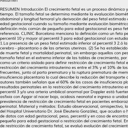
Resumen
RESUMEN Introducción El crecimiento fetal es un proceso dinámico y 
tiempo. El tamaño fetal se determina mediante la evaluación biométri
abdominal y longitud femoral y/o derivación del peso fetal estimado
edad gestacional cuando su tamaño mediante evaluación biométrica 
definición más común de pequeño para edad gestacional es peso feta
referencia. CLINIC Barcelona menciona la definición como un feto pe
percentil 10 y mayor al percentil 3 para edad gestacional con estudi
1.La presencia de un peso fetal estimado inferior al percentil 3 2.ó la
cerebro - placentario o de las arterias uterinas. (2) Se ha establecid
de muerte fetal y mortalidad perinatal, sin embargo aquellos con peso
tamaño fetal en el extremo inferior de las tablas de crecimiento, por
como un criterio aislado para definir restricción de crecimiento fetal
restricción del crecimiento intrauterino es entre el 3% y el 10% de l
frecuentes, junto al parto prematuro y la ruptura prematura de membra
insuficiencia placentaria lo cual describe la reducción del transporte 
autores también señalan que el 60% de los casos de insuficiencia pla
resultados perinatales en la restricción del crecimiento intrauterino
percentil 3 y/o una arteria umbilical anormal por Doppler está fue
asfixia con Apgar al nacer bajo, acidosis neonatal e ingreso a unida
prevalencia de restricción de crecimiento fetal en pacientes embaraz
perinatal. Material y métodos: Estudio observacional, amispectivo, lon
del Hospital Universitario Dr. José Eleuterio González, que acudan o 
de datos con edad gestacional, peso, percentil y en caso de encontra
pequeño para edad gestacional o restricción del crecimiento fetal. En
de restricción de crecimiento fetal, se evaluó evolución del crecimient