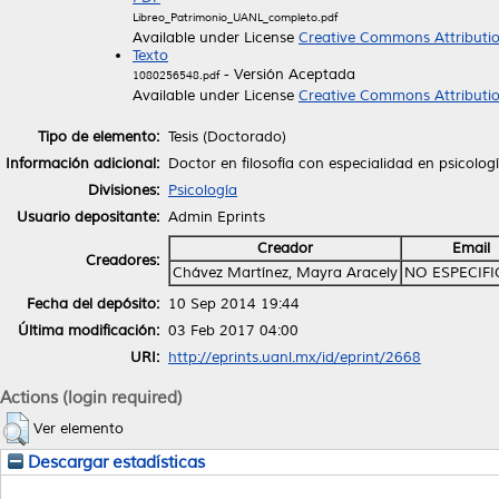
Libreo_Patrimonio_UANL_completo.pdf
Available under License
Creative Commons Attributi
Texto
- Versión Aceptada
1080256548.pdf
Available under License
Creative Commons Attributi
Tipo de elemento:
Tesis (Doctorado)
Información adicional:
Doctor en filosofía con especialidad en psicolog
Divisiones:
Psicología
Usuario depositante:
Admin Eprints
Creador
Email
Creadores:
Chávez Martínez, Mayra Aracely
NO ESPECIF
Fecha del depósito:
10 Sep 2014 19:44
Última modificación:
03 Feb 2017 04:00
URI:
http://eprints.uanl.mx/id/eprint/2668
Actions (login required)
Ver elemento
Descargar estadísticas