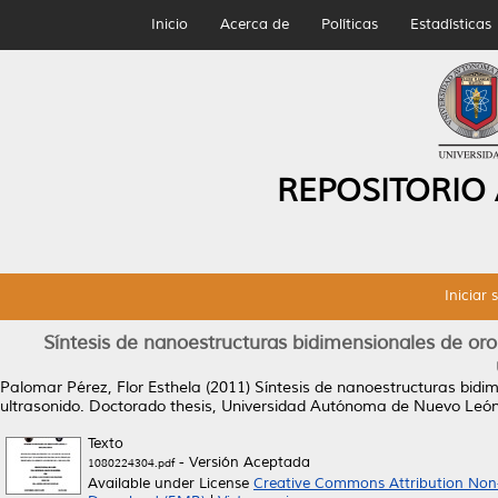
Inicio
Acerca de
Políticas
Estadísticas
REPOSITORIO
Iniciar 
Síntesis de nanoestructuras bidimensionales de oro y
Palomar Pérez, Flor Esthela
(2011)
Síntesis de nanoestructuras bidime
ultrasonido.
Doctorado thesis, Universidad Autónoma de Nuevo León
Texto
- Versión Aceptada
1080224304.pdf
Available under License
Creative Commons Attribution Non