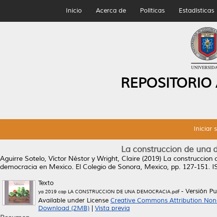
Inicio
Acerca de
Políticas
Estadísticas
REPOSITORIO
Iniciar 
La construccion de una de
Aguirre Sotelo, Víctor Néstor
y
Wright, Claire
(2019)
La construccion d
democracia en Mexico. El Colegio de Sonora, Mexico, pp. 127-151. 
Texto
- Versión Pu
ya 2019 cap LA CONSTRUCCION DE UNA DEMOCRACIA.pdf
Available under License
Creative Commons Attribution Non
Download (2MB)
|
Vista previa