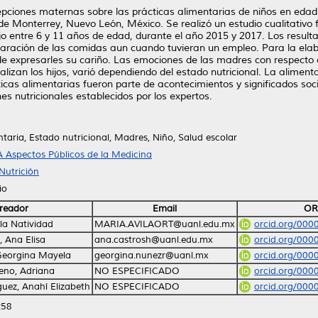
rcepciones maternas sobre las prácticas alimentarias de niños en eda
 de Monterrey, Nuevo León, México. Se realizó un estudio cualitativ
jo entre 6 y 11 años de edad, durante el año 2015 y 2017. Los result
eparación de las comidas aun cuando tuvieran un empleo. Para la ela
de expresarles su cariño. Las emociones de las madres con respecto a
lizan los hijos, varió dependiendo del estado nutricional. La alimen
ticas alimentarias fueron parte de acontecimientos y significados soc
s nutricionales establecidos por los expertos.
aria, Estado nutricional, Madres, Niño, Salud escolar
 Aspectos Públicos de la Medicina
Nutrición
io
reador
Email
OR
ría Natividad
MARIA.AVILAORT@uanl.edu.mx
orcid.org/00
 Ana Elisa
ana.castrosh@uanl.edu.mx
orcid.org/00
Georgina Mayela
georgina.nunezr@uanl.mx
orcid.org/00
no, Adriana
NO ESPECIFICADO
orcid.org/00
uez, Anahí Elizabeth
NO ESPECIFICADO
orcid.org/00
:58