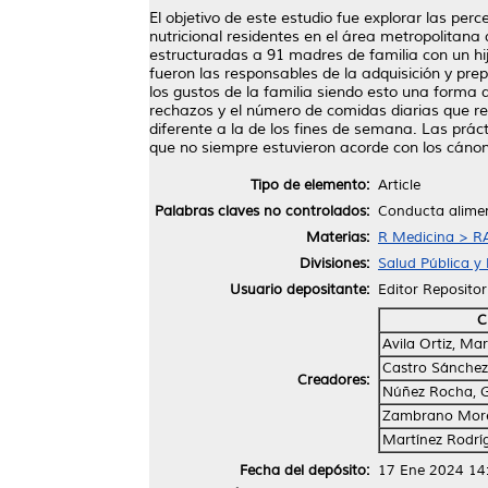
El objetivo de este estudio fue explorar las pe
nutricional residentes en el área metropolitana
estructuradas a 91 madres de familia con un hi
fueron las responsables de la adquisición y pr
los gustos de la familia siendo esto una forma 
rechazos y el número de comidas diarias que rea
diferente a la de los fines de semana. Las prác
que no siempre estuvieron acorde con los cánone
Tipo de elemento:
Article
Palabras claves no controlados:
Conducta aliment
Materias:
R Medicina > RA
Divisiones:
Salud Pública y 
Usuario depositante:
Editor Repositor
C
Avila Ortiz, Ma
Castro Sánchez,
Creadores:
Núñez Rocha, 
Zambrano More
Martínez Rodríg
Fecha del depósito:
17 Ene 2024 14