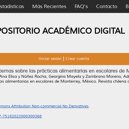
stadísticas
Más Recientes
FAQ's
Contacto
B
POSITORIO ACADÉMICO DIGITAL
Iniciar sesión
Crear cuenta
rnas sobre las prácticas alimentarias en escolares de
Ana Elisa
y
Núñez Rocha, Georgina Mayela
y
Zambrano Moreno, Ad
as alimentarias en escolares de Monterrey, México.
Revista chilena d
mons Attribution Non-commercial No Derivatives
.
717-75182022000300368