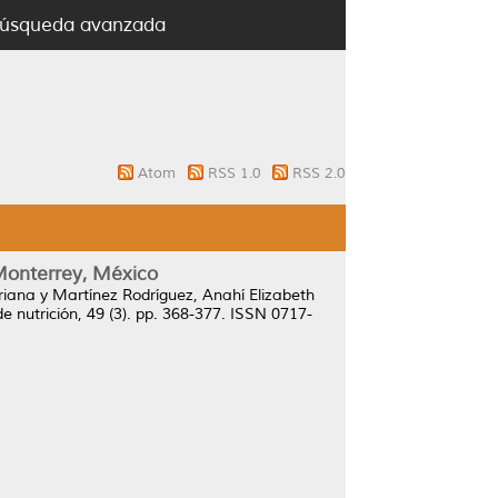
úsqueda avanzada
Atom
RSS 1.0
RSS 2.0
 Monterrey, México
riana
y
Martínez Rodríguez, Anahí Elizabeth
e nutrición, 49 (3). pp. 368-377. ISSN 0717-