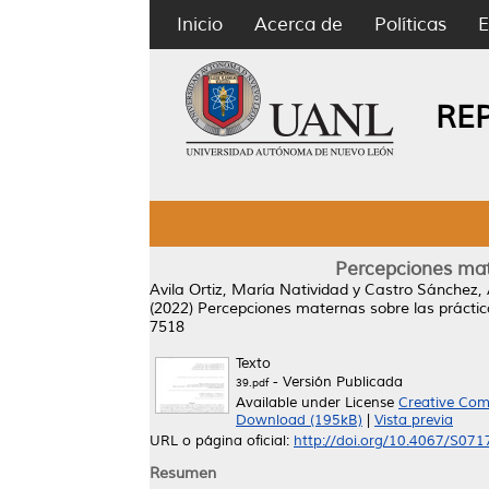
Inicio
Acerca de
Políticas
E
RE
Percepciones mate
Avila Ortiz, María Natividad
y
Castro Sánchez, 
(2022)
Percepciones maternas sobre las práctic
7518
Texto
- Versión Publicada
39.pdf
Available under License
Creative Com
Download (195kB)
|
Vista previa
URL o página oficial:
http://doi.org/10.4067/S0
Resumen