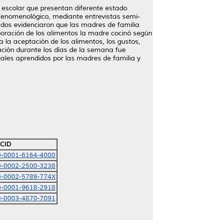
d escolar que presentan diferente estado
o fenomenológico, mediante entrevistas semi-
ados evidenciaron que las madres de familia
boración de los alimentos la madre cocinó según
 la aceptación de los alimentos, los gustos,
tación durante los días de la semana fue
iales aprendidos por las madres de familia y
CID
00-0001-6164-4000
00-0002-2500-3238
00-0002-5789-774X
00-0001-9618-2918
00-0003-4870-7091