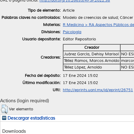
URL o página oficial:
http://doi.org/10.26633/RPSP.2022.38
Tipo de elemento:
Article
Palabras claves no controlados:
Modelo de creencias de salud; Cáncer te
Materias:
R Medicina > RA Aspectos Públicos de
Divisiones:
Psicología
Usuario depositante:
Editor Repositorio
Creador
Juárez García, Dehisy Marisol
NO ES
Creadores:
Téllez Ramos, Marcos Arnoldo
marcos
Téllez López, Arnoldo
NO ES
Fecha del depósito:
17 Ene 2024 15:02
Última modificación:
17 Ene 2024 15:02
URI:
http://eprints.uanl.mx/id/eprint/26751
Actions (login required)
Ver elemento
Descargar estadísticas
Downloads