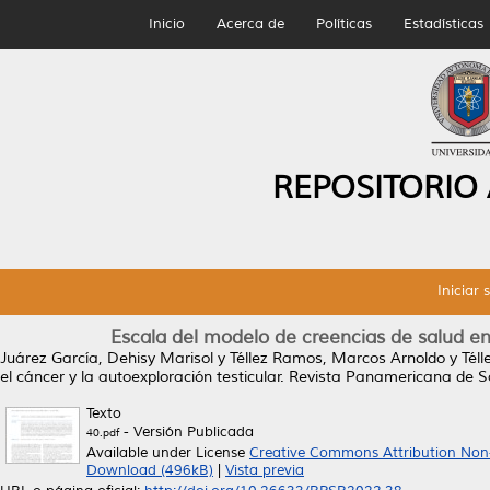
Inicio
Acerca de
Políticas
Estadísticas
REPOSITORIO
Iniciar 
Escala del modelo de creencias de salud en 
Juárez García, Dehisy Marisol
y
Téllez Ramos, Marcos Arnoldo
y
Téll
el cáncer y la autoexploración testicular.
Revista Panamericana de Sal
Texto
- Versión Publicada
40.pdf
Available under License
Creative Commons Attribution Non
Download (496kB)
|
Vista previa