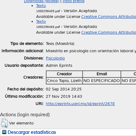
Download (989kB)
|
Vista previa
Texto
- Versión Aceptada
1080256485.pdf
Available under License
Creative Commons Attributi
Texto
- Versión Aceptada
1080256493.pdf
Available under License
Creative Commons Attributi
Tipo de elemento:
Tesis (Maestría)
Información adicional:
Maestría en psicología con orientación laboral 
Divisiones:
Psicología
Usuario depositante:
Admin Eprints
Creador
Email
Creadores:
Cinco Tapia, Lizeth
NO ESPECIFICADO
NO ES
Fecha del depósito:
02 Sep 2014 20:25
Última modificación:
27 Nov 2019 14:43
URI:
http://eprints.uanl.mx/id/eprint/2678
Actions (login required)
Ver elemento
Descargar estadísticas