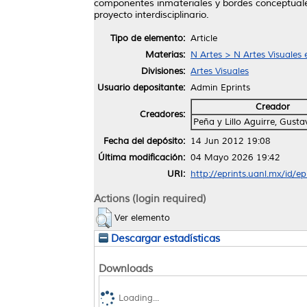
componentes inmateriales y bordes conceptuales;
proyecto interdisciplinario.
Tipo de elemento:
Article
Materias:
N Artes > N Artes Visuales
Divisiones:
Artes Visuales
Usuario depositante:
Admin Eprints
Creador
Creadores:
Peña y Lillo Aguirre, Gust
Fecha del depósito:
14 Jun 2012 19:08
Última modificación:
04 Mayo 2026 19:42
URI:
http://eprints.uanl.mx/id/e
Actions (login required)
Ver elemento
Descargar estadísticas
Downloads
Loading...