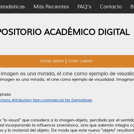
stadísticas
Más Recientes
FAQ's
Contacto
B
POSITORIO ACADÉMICO DIGITAL
Iniciar sesión
Crear cuenta
 imagen es una mirada, el cine como ejemplo de visuali
imagen es una mirada, el cine como ejemplo de visualidad.
Imaginari
eptada
mons Attribution Non-commercial No Derivatives
.
 "lo visual" que considera a la imagen-objeto, percibida por el senti
l incorporando la influencia sinestésica, sino que además integra con
orno y lo material del objeto. De modo que este nuevo "objeto" resul