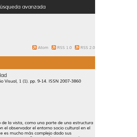
úsqueda avanzada
Atom
RSS 1.0
RSS 2.0
dad
o Visual, 1 (1). pp. 9-14. ISSN 2007-3860
do de la vista, como una parte de una estructura
 el observador el entorno socio cultural en el
tante es mucho más complejo dado sus