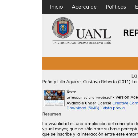
Inicio
Acerca de
Políticas
E
RE
La
Peña y Lillo Aguirre, Gustavo Roberto
(2011)
La 
Texto
- Versión Ac
La_imagen_es_una_mirada.pdf
Available under License
Creative Com
Download (5MB)
|
Vista previa
Resumen
La visualidad es una ampliación del concepto de
visual mayor, que no sólo abre su base perceptua
que se inscribe y la interacción entre este ent