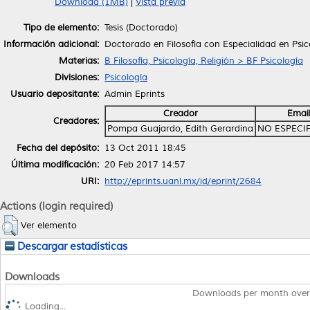
Download (1MB)
|
Vista previa
Tipo de elemento:
Tesis (Doctorado)
Información adicional:
Doctorado en Filosofía con Especialidad en Psic
Materias:
B Filosofía, Psicología, Religión > BF Psicología
Divisiones:
Psicología
Usuario depositante:
Admin Eprints
Creador
Emai
Creadores:
Pompa Guajardo, Edith Gerardina
NO ESPECI
Fecha del depósito:
13 Oct 2011 18:45
Última modificación:
20 Feb 2017 14:57
URI:
http://eprints.uanl.mx/id/eprint/2684
Actions (login required)
Ver elemento
Descargar estadísticas
Downloads
Downloads per month over
Loading...