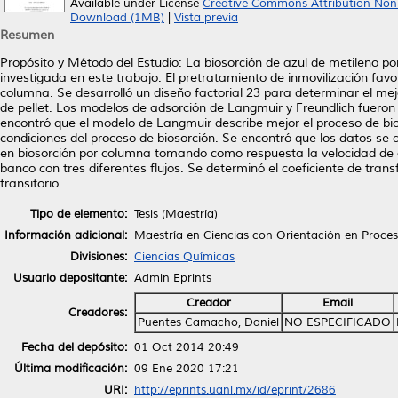
Available under License
Creative Commons Attribution Non
Download (1MB)
|
Vista previa
Resumen
Propósito y Método del Estudio: La biosorción de azul de metileno p
investigada en este trabajo. El pretratamiento de inmovilización fa
columna. Se desarrolló un diseño factorial 23 para determinar el me
de pellet. Los modelos de adsorción de Langmuir y Freundlich fueron 
encontró que el modelo de Langmuir describe mejor el proceso de bi
condiciones del proceso de biosorción. Se encontró que los datos se
en biosorción por columna tomando como respuesta la velocidad de a
banco con tres diferentes flujos. Se determinó el coeficiente de tra
transitorio.
Tipo de elemento:
Tesis (Maestría)
Información adicional:
Maestría en Ciencias con Orientación en Proce
Divisiones:
Ciencias Químicas
Usuario depositante:
Admin Eprints
Creador
Email
Creadores:
Puentes Camacho, Daniel
NO ESPECIFICADO
Fecha del depósito:
01 Oct 2014 20:49
Última modificación:
09 Ene 2020 17:21
URI:
http://eprints.uanl.mx/id/eprint/2686