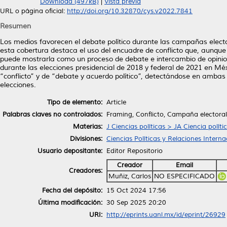
Download (497kB)
|
Vista previa
URL o página oficial:
http://doi.org/10.32870/cys.v2022.7841
Resumen
Los medios favorecen el debate político durante las campañas electo
esta cobertura destaca el uso del encuadre de conflicto que, aunque 
puede mostrarla como un proceso de debate e intercambio de opiniones
durante las elecciones presidencial de 2018 y federal de 2021 en Mé
“conflicto” y de “debate y acuerdo político”, detectándose en amba
elecciones.
Tipo de elemento:
Article
Palabras claves no controlados:
Framing, Conflicto, Campaña electoral,
Materias:
J Ciencias políticas > JA Ciencia políti
Divisiones:
Ciencias Políticas y Relaciones Interna
Usuario depositante:
Editor Repositorio
Creador
Email
Creadores:
Muñiz, Carlos
NO ESPECIFICADO
Fecha del depósito:
15 Oct 2024 17:56
Última modificación:
30 Sep 2025 20:20
URI:
http://eprints.uanl.mx/id/eprint/26929