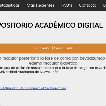
stadísticas
Más Recientes
FAQ's
Contacto
B
POSITORIO ACADÉMICO DIGITAL
Iniciar sesión
Crear cuenta
 macular posterior a la fase de carga con bevacizumab 
edema macular diabético
nsidad de perfusión macular posterior a la fase de carga con bevaci
 Universidad Autónoma de Nuevo León.
 Attribution Non-commercial No Derivatives
.