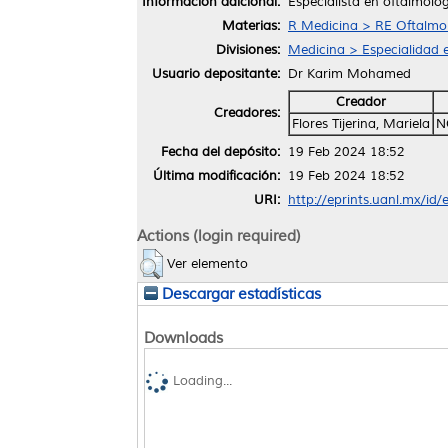
Información adicional:
Especialista en oftalmolo
Materias:
R Medicina > RE Oftalmo
Divisiones:
Medicina > Especialidad 
Usuario depositante:
Dr Karim Mohamed
Creador
Creadores:
Flores Tijerina, Mariela
N
Fecha del depósito:
19 Feb 2024 18:52
Última modificación:
19 Feb 2024 18:52
URI:
http://eprints.uanl.mx/id
Actions (login required)
Ver elemento
Descargar estadísticas
Downloads
Loading...