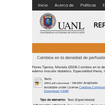
Inicio
Acerca de
Políticas
E
RE
Cambios en la densidad de perfusión
Flores Tijerina, Mariela
(2024)
Cambios en la de
edema macular diabético.
Especialidad thesis,
Texto
- Versión Aceptada
26942.pdf.crdownload
Available under License
Creative Commons
Download (1MB)
Tipo de elemento:
Tesis (Especialidad)