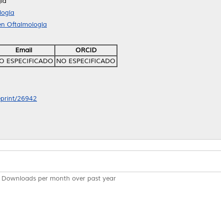
gía
logía
en Oftalmología
Email
ORCID
O ESPECIFICADO
NO ESPECIFICADO
/eprint/26942
Downloads per month over past year