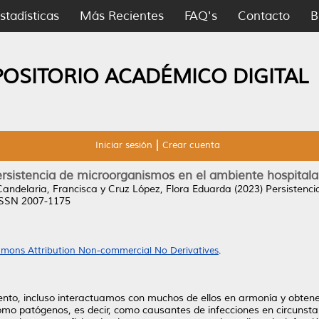
stadísticas
Más Recientes
FAQ's
Contacto
B
POSITORIO ACADÉMICO DIGITAL
Iniciar sesión
Crear cuenta
rsistencia de microorganismos en el ambiente hospitala
Candelaria, Francisca
y
Cruz López, Flora Eduarda
(2023)
Persistenc
 ISSN 2007-1175
mons Attribution Non-commercial No Derivatives
.
o, incluso interactuamos con muchos de ellos en armonía y obtene
mo patógenos, es decir, como causantes de infecciones en circunstan