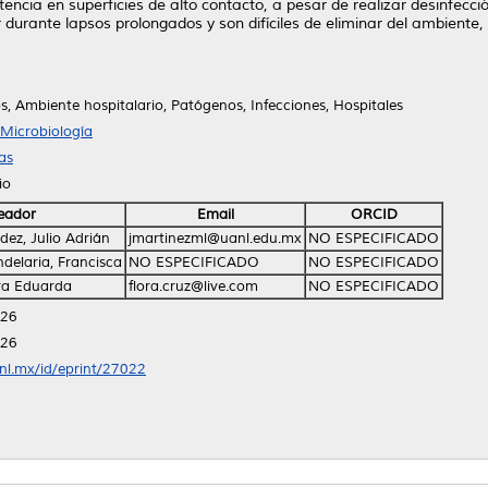
encia en superficies de alto contacto, a pesar de realizar desinfecció
 durante lapsos prolongados y son difíciles de eliminar del ambiente,
 Ambiente hospitalario, Patógenos, Infecciones, Hospitales
Microbiología
as
io
eador
Email
ORCID
ez, Julio Adrián
jmartinezml@uanl.edu.mx
NO ESPECIFICADO
delaria, Francisca
NO ESPECIFICADO
NO ESPECIFICADO
ora Eduarda
flora.cruz@live.com
NO ESPECIFICADO
:26
:26
anl.mx/id/eprint/27022