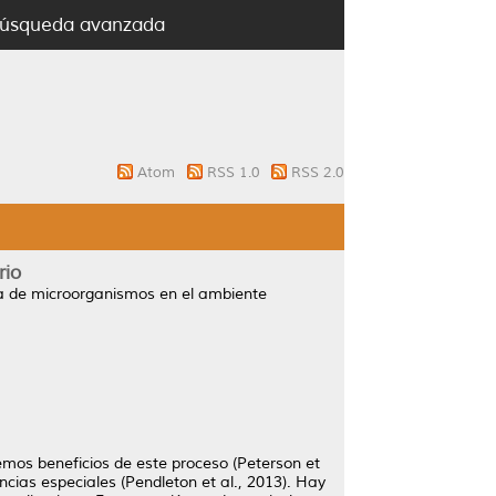
úsqueda avanzada
Atom
RSS 1.0
RSS 2.0
rio
ia de microorganismos en el ambiente
mos beneficios de este proceso (Peterson et
cias especiales (Pendleton et al., 2013). Hay