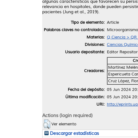
algunas características que favorecen su persist
relevancia en hospitales, donde pueden persistir
pacientes (Jung et al., 2019).
Tipo de elemento:
Article
Palabras claves no controlados:
Microorganismos,
Materias:
Q Ciencia > QR 
Divisiones:
Ciencias Químic
Usuario depositante:
Editor Repositor
Cr
Martínez Melénd
Creadores:
Espericueta Can
Cruz López, Fl
Fecha del depósito:
05 Jun 2024 20
Última modificación:
05 Jun 2024 20
URI:
http://eprints.u
Actions (login required)
Ver elemento
Descargar estadísticas