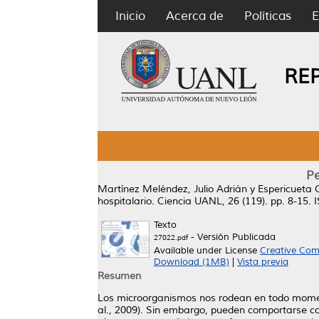
Inicio
Acerca de
Políticas
E
RE
Pe
Martínez Meléndez, Julio Adrián
y
Espericueta 
hospitalario.
Ciencia UANL, 26 (119). pp. 8-15.
Texto
- Versión Publicada
27022.pdf
Available under License
Creative Com
Download (1MB)
|
Vista previa
Resumen
Los microorganismos nos rodean en todo moment
al., 2009). Sin embargo, pueden comportarse co