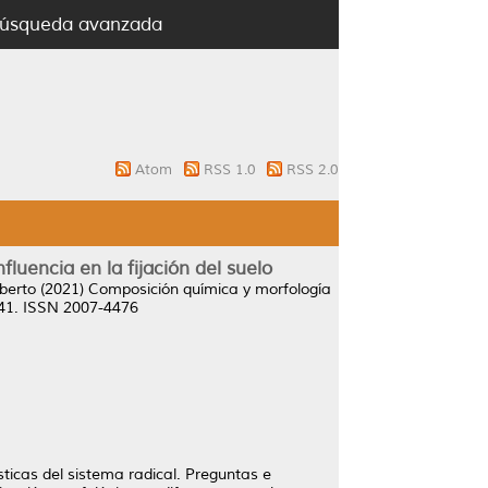
úsqueda avanzada
Atom
RSS 1.0
RSS 2.0
luencia en la fijación del suelo
berto
(2021)
Composición química y morfología
-41. ISSN 2007-4476
sticas del sistema radical. Preguntas e