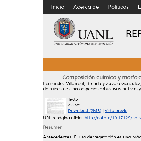
Inicio
Acerca de
Políticas
E
RE
Composición química y morfologí
Fernández Villarreal, Brenda
y
Zavala González
de raíces de cinco especies arbustivas nativas y s
Texto
233.pdf
Download (2MB)
|
Vista previa
URL o página oficial:
http://doi.org/10.17129/bots
Resumen
Antecedentes: El uso de vegetación es una práct