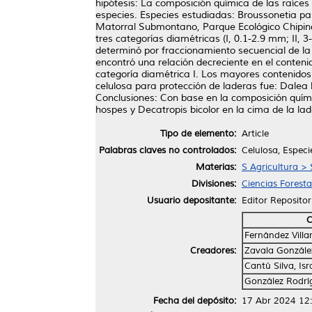
hipótesis: La composición química de las raíces 
especies. Especies estudiadas: Broussonetia pa
Matorral Submontano, Parque Ecológico Chipinq
tres categorías diamétricas (I, 0.1-2.9 mm; II, 3
determinó por fraccionamiento secuencial de la 
encontró una relación decreciente en el conteni
categoría diamétrica I. Los mayores contenidos 
celulosa para protección de laderas fue: Dale
Conclusiones: Con base en la composición químic
hospes y Decatropis bicolor en la cima de la la
Tipo de elemento:
Article
Palabras claves no controlados:
Celulosa, Especi
Materias:
S Agricultura > 
Divisiones:
Ciencias Foresta
Usuario depositante:
Editor Repositor
C
Fernández Villa
Creadores:
Zavala Gonzále
Cantú Silva, Isr
González Rodrí
Fecha del depósito:
17 Abr 2024 12