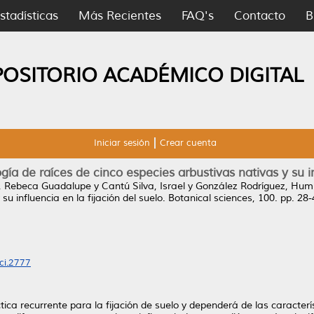
stadísticas
Más Recientes
FAQ's
Contacto
B
POSITORIO ACADÉMICO DIGITAL
Iniciar sesión
Crear cuenta
a de raíces de cinco especies arbustivas nativas y su inf
, Rebeca Guadalupe
y
Cantú Silva, Israel
y
González Rodríguez, Hum
u influencia en la fijación del suelo.
Botanical sciences, 100. pp. 28
ci.2777
ica recurrente para la fijación de suelo y dependerá de las caracterí