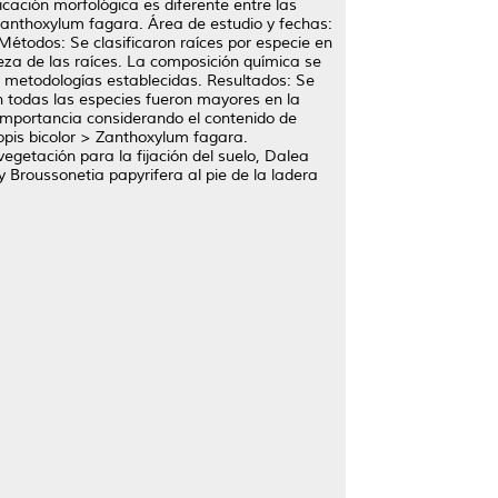
icación morfológica es diferente entre las
Zanthoxylum fagara. Área de estudio y fechas:
todos: Se clasificaron raíces por especie en
rteza de las raíces. La composición química se
n metodologías establecidas. Resultados: Se
n todas las especies fueron mayores en la
 importancia considerando el contenido de
pis bicolor > Zanthoxylum fagara.
egetación para la fijación del suelo, Dalea
 Broussonetia papyrifera al pie de la ladera