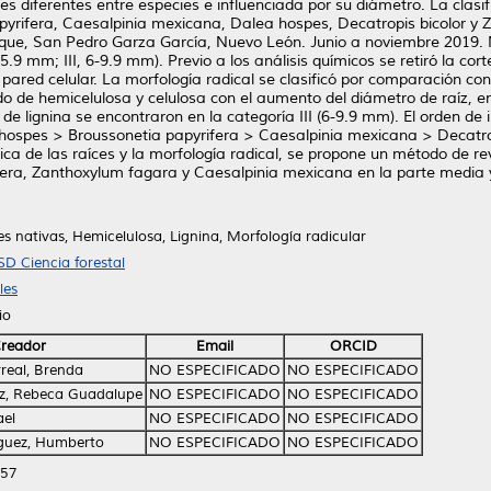
es diferentes entre especies e influenciada por su diámetro. La clasif
pyrifera, Caesalpinia mexicana, Dalea hospes, Decatropis bicolor y 
ue, San Pedro Garza García, Nuevo León. Junio a noviembre 2019. Mé
-5.9 mm; III, 6-9.9 mm). Previo a los análisis químicos se retiró la co
pared celular. La morfología radical se clasificó por comparación co
do de hemicelulosa y celulosa con el aumento del diámetro de raíz, e
de lignina se encontraron en la categoría III (6-9.9 mm). El orden de
a hospes > Broussonetia papyrifera > Caesalpinia mexicana > Decatro
a de las raíces y la morfología radical, se propone un método de rev
dera, Zanthoxylum fagara y Caesalpinia mexicana en la parte media y
es nativas, Hemicelulosa, Lignina, Morfología radicular
SD Ciencia forestal
les
io
reador
Email
ORCID
rreal, Brenda
NO ESPECIFICADO
NO ESPECIFICADO
z, Rebeca Guadalupe
NO ESPECIFICADO
NO ESPECIFICADO
ael
NO ESPECIFICADO
NO ESPECIFICADO
guez, Humberto
NO ESPECIFICADO
NO ESPECIFICADO
:57