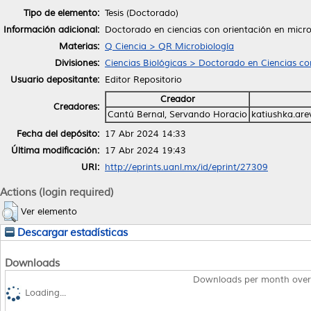
Tipo de elemento:
Tesis (Doctorado)
Información adicional:
Doctorado en ciencias con orientación en micro
Materias:
Q Ciencia > QR Microbiología
Divisiones:
Ciencias Biológicas > Doctorado en Ciencias co
Usuario depositante:
Editor Repositorio
Creador
Creadores:
Cantú Bernal, Servando Horacio
katiushka.ar
Fecha del depósito:
17 Abr 2024 14:33
Última modificación:
17 Abr 2024 19:43
URI:
http://eprints.uanl.mx/id/eprint/27309
Actions (login required)
Ver elemento
Descargar estadísticas
Downloads
Downloads per month over
Loading...