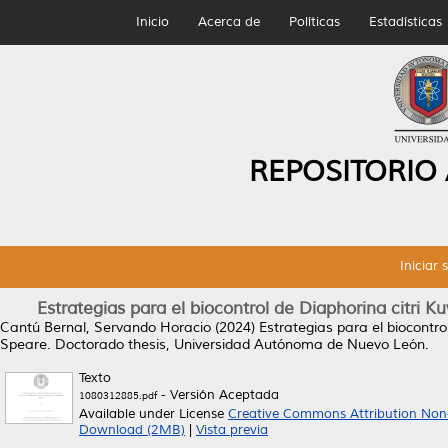
Inicio
Acerca de
Políticas
Estadísticas
REPOSITORIO
Iniciar 
Estrategias para el biocontrol de Diaphorina citri K
Cantú Bernal, Servando Horacio
(2024)
Estrategias para el biocontro
Speare.
Doctorado thesis, Universidad Autónoma de Nuevo León.
Texto
- Versión Aceptada
1080312885.pdf
Available under License
Creative Commons Attribution Non
Download (2MB)
|
Vista previa