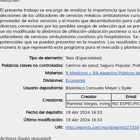
Resumen
El presente trabajo se encarga de analizar la importancia que tuvo 
decisiones de los utilizadores de servicios médicos ambulatorios cura
proveedor de estos servicios y el monto que desembolsarán para cubr
diversas correcciones por los posibles sesgos de selección que se pr
se vio modificada la dinámica de afiliación-utilización posterior a su
utilizadores de servicios ambulatorios curativos y/o hospitalarios. 
potenciales que se puedan presentar en la muestra. Los resultados 
manera lo que representó este programa para el mercado y plantear
Tipo de elemento:
Tesis (Especialidad)
Palabras claves no controlados:
Centros de salud; Seguro Popular; Polí
Materias:
R Medicina > RA Aspectos Públicos de
Divisiones:
Economía
Usuario depositante:
Biblioteca Consuelo Meyer L'Epée
Creador
Email
Creadores:
Ramírez Vargas, Irving
NO ESPECIFI
Fecha del depósito:
19 Abr 2024 16:33
Última modificación:
19 Abr 2024 16:33
URI:
http://eprints.uanl.mx/id/eprint/27338
Actions (login required)