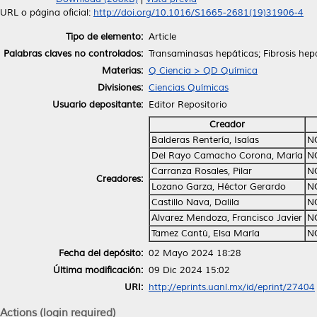
URL o página oficial:
http://doi.org/10.1016/S1665-2681(19)31906-4
Tipo de elemento:
Article
Palabras claves no controlados:
Transaminasas hepáticas; Fibrosis hepá
Materias:
Q Ciencia > QD Química
Divisiones:
Ciencias Químicas
Usuario depositante:
Editor Repositorio
Creador
Balderas Rentería, Isaías
N
Del Rayo Camacho Corona, María
N
Carranza Rosales, Pilar
N
Creadores:
Lozano Garza, Héctor Gerardo
N
Castillo Nava, Dalila
N
Alvarez Mendoza, Francisco Javier
N
Tamez Cantú, Elsa María
N
Fecha del depósito:
02 Mayo 2024 18:28
Última modificación:
09 Dic 2024 15:02
URI:
http://eprints.uanl.mx/id/eprint/27404
Actions (login required)