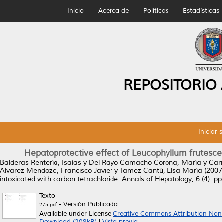
Inicio
Acerca de
Políticas
Estadísticas
REPOSITORIO
Iniciar 
Hepatoprotective effect of Leucophyllum frutescen
Balderas Rentería, Isaías
y
Del Rayo Camacho Corona, María
y
Carr
Alvarez Mendoza, Francisco Javier
y
Tamez Cantú, Elsa María
(2007
intoxicated with carbon tetrachloride.
Annals of Hepatology, 6 (4). p
Texto
- Versión Publicada
275.pdf
Available under License
Creative Commons Attribution Non
Download (208kB)
|
Vista previa