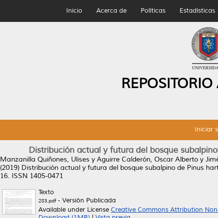
Inicio
Acerca de
Políticas
Estadísticas
REPOSITORIO
Iniciar 
Distribución actual y futura del bosque subalpino
Manzanilla Quiñones, Ulises
y
Aguirre Calderón, Oscar Alberto
y
Jim
(2019)
Distribución actual y futura del bosque subalpino de Pinus hart
16. ISSN 1405-0471
Texto
- Versión Publicada
283.pdf
Available under License
Creative Commons Attribution Non
Download (1MB)
|
Vista previa