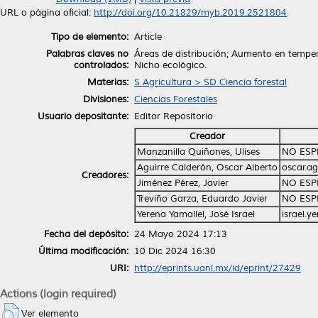
URL o página oficial:
http://doi.org/10.21829/myb.2019.2521804
Tipo de elemento:
Article
Palabras claves no
Áreas de distribución; Aumento en tempe
controlados:
Nicho ecológico.
Materias:
S Agricultura > SD Ciencia forestal
Divisiones:
Ciencias Forestales
Usuario depositante:
Editor Repositorio
Creador
Manzanilla Quiñones, Ulises
NO ESP
Aguirre Calderón, Oscar Alberto
oscar.a
Creadores:
Jiménez Pérez, Javier
NO ESP
Treviño Garza, Eduardo Javier
NO ESP
Yerena Yamallel, José Israel
israel.
Fecha del depósito:
24 Mayo 2024 17:13
Última modificación:
10 Dic 2024 16:30
URI:
http://eprints.uanl.mx/id/eprint/27429
Actions (login required)
Ver elemento