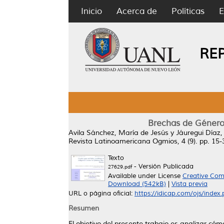
Inicio
Acerca de
Políticas
E
RE
Brechas de Género 
Avila Sánchez, María de Jesús
y
Jáuregui Díaz,
Revista Latinoamericana Ogmios, 4 (9). pp. 15
Texto
- Versión Publicada
27629.pdf
Available under License
Creative Com
Download (542kB)
|
Vista previa
URL o página oficial:
https://idicap.com/ojs/index.p
Resumen
El objetivo del presente trabajo es analizar có