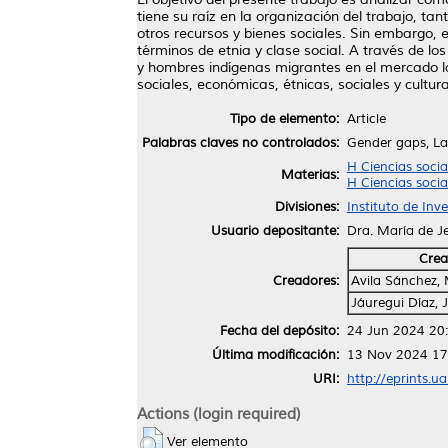
tiene su raíz en la organización del trabajo,
otros recursos y bienes sociales. Sin embargo
términos de etnia y clase social. A través de l
y hombres indígenas migrantes en el mercado la
sociales, económicas, étnicas, sociales y cultura
Tipo de elemento:
Article
Palabras claves no controlados:
Gender gaps, La
H Ciencias soci
Materias:
H Ciencias soci
Divisiones:
Instituto de Inv
Usuario depositante:
Dra. María de J
Crea
Creadores:
Avila Sánchez, 
Jáuregui Díaz, 
Fecha del depósito:
24 Jun 2024 20
Última modificación:
13 Nov 2024 17
URI:
http://eprints.u
Actions (login required)
Ver elemento