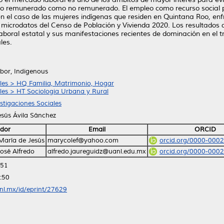
 tanto remunerado como no remunerado. El empleo como recurso social
, en el caso de las mujeres indígenas que residen en Quintana Roo,
os microdatos del Censo de Población y Vivienda 2020. Los resultado
boral estatal y sus manifestaciones recientes de dominación en el t
les.
bor, Indigenous
ales > HQ Familia, Matrimonio, Hogar
ales > HT Sociologia Urbana y Rural
estigaciones Sociales
esús Ávila Sánchez
dor
Email
ORCID
María de Jesús
marycolef@yahoo.com
orcid.org/0000-000
José Alfredo
alfredo.jaureguidz@uanl.edu.mx
orcid.org/0000-000
:51
:50
anl.mx/id/eprint/27629