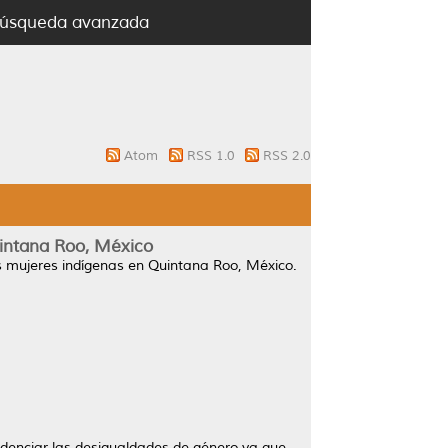
úsqueda avanzada
Atom
RSS 1.0
RSS 2.0
uintana Roo, México
s mujeres indígenas en Quintana Roo, México.
videnciar las desigualdades de género ya que