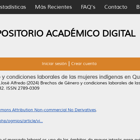
stadísticas
Más Recientes
FAQ's
Contacto
B
POSITORIO ACADÉMICO DIGITAL
Iniciar sesión
Crear cuenta
y condiciones laborales de las mujeres indígenas en Q
 José Alfredo
(2024)
Brechas de Género y condiciones laborales de la
-32. ISSN 2789-0309
mons Attribution Non-commercial No Derivatives
.
hp/ogmios/article/vi...
mo el mercado laboral es uno de los ámbitos de mayor interés para e