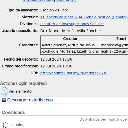
Tipo de elemento:
Sección de libro.
Materias:
J Ciencias políticas > JA Ciencia política (General)
Divisiones:
Instituto de Investigaciones Sociales
Usuario depositante:
Dra. María de Jesús Ávila Sánchez
Creador
Email
Creadores:
Avila Sánchez, María de Jesús
marycolef@ya
Xochicale Martinez, Lizeth Gloria
leah.1722@gma
Fecha del depósito:
12 Jul 2024 13:36
Última modificación:
12 Jul 2024 13:36
URI:
http://eprints.uanl.mx/id/eprint/27635
Actions (login required)
Ver elemento
Descargar estadísticas
Downloads
Downloads per month over
Loading...