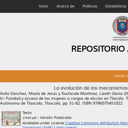
Inicio
Acerca de
Políticas
Estadísticas
REPOSITORIO
Iniciar 
La evolución de los mecanismos p
Avila Sánchez, María de Jesús
y
Xochicale Martinez, Lizeth Gloria
(2
In: Paridad y acceso de las mujeres a cargos de elcción en Tlacala: 
Autónoma de Tlaxcala, Tlaxcala, pp. 51-82. ISBN 9786075451022
Texto
- Versión Publicada
27635.pdf
Available under License
Creative Commons Attribution Non
Download (4MB)
|
Vista previa