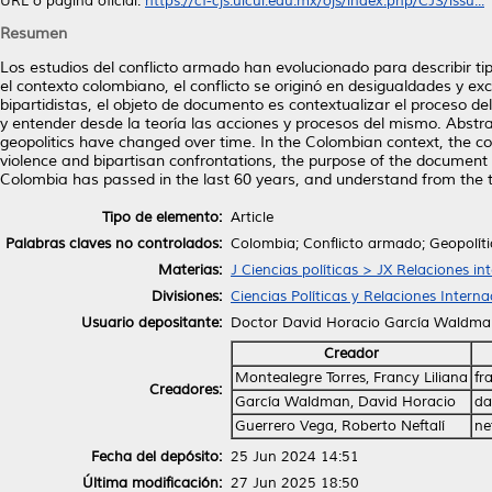
URL o página oficial:
https://cf-cjs.uicui.edu.mx/ojs/index.php/CJS/issu...
Resumen
Los estudios del conflicto armado han evolucionado para describir ti
el contexto colombiano, el conflicto se originó en desigualdades y ex
bipartidistas, el objeto de documento es contextualizar el proceso d
y entender desde la teoría las acciones y procesos del mismo. Abstra
geopolitics have changed over time. In the Colombian context, the confl
violence and bipartisan confrontations, the purpose of the document i
Colombia has passed in the last 60 years, and understand from the 
Tipo de elemento:
Article
Palabras claves no controlados:
Colombia; Conflicto armado; Geopolític
Materias:
J Ciencias políticas > JX Relaciones in
Divisiones:
Ciencias Políticas y Relaciones Interna
Usuario depositante:
Doctor David Horacio García Waldma
Creador
Montealegre Torres, Francy Liliana
fr
Creadores:
García Waldman, David Horacio
da
Guerrero Vega, Roberto Neftalí
ne
Fecha del depósito:
25 Jun 2024 14:51
Última modificación:
27 Jun 2025 18:50