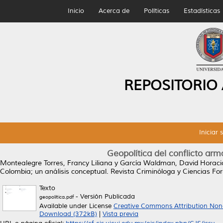
Inicio
Acerca de
Políticas
Estadísticas
REPOSITORIO
Iniciar 
Geopolítica del conflicto ar
Montealegre Torres, Francy Liliana
y
García Waldman, David Horaci
Colombia; un análisis conceptual.
Revista Criminóloga y Ciencias Fore
Texto
- Versión Publicada
geopolitica.pdf
Available under License
Creative Commons Attribution Non
Download (372kB)
|
Vista previa