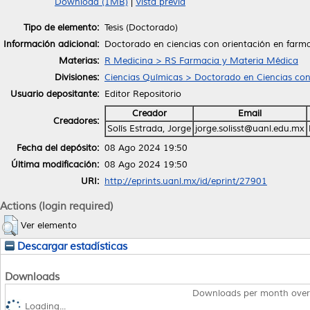
Download (1MB)
|
Vista previa
Tipo de elemento:
Tesis (Doctorado)
Información adicional:
Doctorado en ciencias con orientación en farm
Materias:
R Medicina > RS Farmacia y Materia Médica
Divisiones:
Ciencias Químicas > Doctorado en Ciencias con
Usuario depositante:
Editor Repositorio
Creador
Email
Creadores:
Solís Estrada, Jorge
jorge.solisst@uanl.edu.mx
Fecha del depósito:
08 Ago 2024 19:50
Última modificación:
08 Ago 2024 19:50
URI:
http://eprints.uanl.mx/id/eprint/27901
Actions (login required)
Ver elemento
Descargar estadísticas
Downloads
Downloads per month over
Loading...