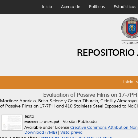
Inicio
Acerca de
Políticas
Estadísticas
REPOSITORIO
Iniciar 
Evaluation of Passive Films on 17-7PH
Martínez Aparicio, Brisa Selene
y
Gaona Tiburcio, Citlalli
y
Almeraya 
of Passive Films on 17-7PH and 410 Stainless Steel Exposed to NaCl 
Texto
- Versión Publicada
materials-17-04060.pdf
Available under License
Creative Commons Attribution Non
Download (7MB)
|
Vista previa