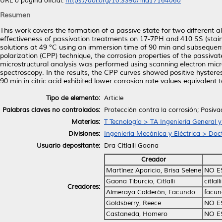
URL o página oficial:
https://doi.org/10.3390/ma17164060
Resumen
This work covers the formation of a passive state for two different all
effectiveness of passivation treatments on 17-7PH and 410 SS (stainle
solutions at 49 °C using an immersion time of 90 min and subsequent
polarization (CPP) technique, the corrosion properties of the passi
microstructural analysis was performed using scanning electron mic
spectroscopy. In the results, the CPP curves showed positive hysteresi
90 min in citric acid exhibited lower corrosion rate values equivalen
Tipo de elemento:
Article
Palabras claves no controlados:
Protección contra la corrosión; Pasiva
Materias:
T Tecnología > TA Ingeniería General y 
Divisiones:
Ingeniería Mecánica y Eléctrica > Doc
Usuario depositante:
Dra Citlalli Gaona
Creador
Martínez Aparicio, Brisa Selene
NO E
Gaona Tiburcio, Citlalli
citla
Creadores:
Almeraya Calderón, Facundo
facun
Goldsberry, Reece
NO E
Castaneda, Homero
NO E