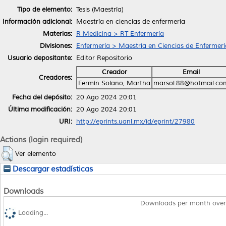
Tipo de elemento:
Tesis (Maestría)
Información adicional:
Maestría en ciencias de enfermería
Materias:
R Medicina > RT Enfermería
Divisiones:
Enfermería > Maestría en Ciencias de Enfermerí
Usuario depositante:
Editor Repositorio
Creador
Email
Creadores:
Fermín Solano, Martha
marsol.88@hotmail.co
Fecha del depósito:
20 Ago 2024 20:01
Última modificación:
20 Ago 2024 20:01
URI:
http://eprints.uanl.mx/id/eprint/27980
Actions (login required)
Ver elemento
Descargar estadísticas
Downloads
Downloads per month over
Loading...