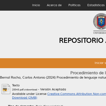
Inicio
Acerca de
Políticas
Estadísticas
REPOSITORIO
Iniciar 
Procedimiento de l
Bernal Rocha, Carlos Antonio
(2024)
Procedimiento de lenguaje natura
Texto
- Versión Aceptada
28043.pdf.crdownload
Available under License
Creative Commons Attribution Non-com
Download (2MB)