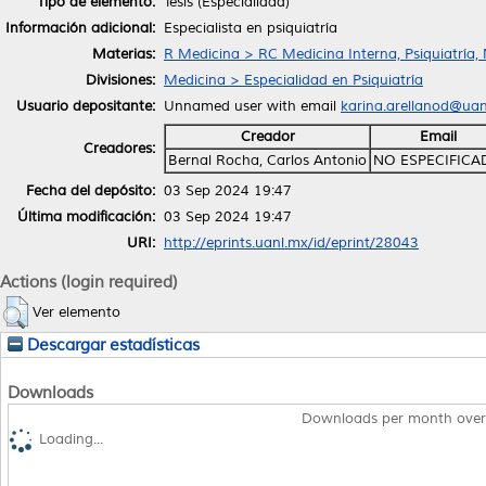
Tipo de elemento:
Tesis (Especialidad)
Información adicional:
Especialista en psiquiatría
Materias:
R Medicina > RC Medicina Interna, Psiquiatría,
Divisiones:
Medicina > Especialidad en Psiquiatría
Usuario depositante:
Unnamed user with email
karina.arellanod@ua
Creador
Email
Creadores:
Bernal Rocha, Carlos Antonio
NO ESPECIFICA
Fecha del depósito:
03 Sep 2024 19:47
Última modificación:
03 Sep 2024 19:47
URI:
http://eprints.uanl.mx/id/eprint/28043
Actions (login required)
Ver elemento
Descargar estadísticas
Downloads
Downloads per month over
Loading...