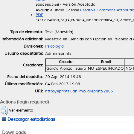
- Versión Aceptada
1080256819.pdf
Available under License
Creative Commons Attributi
PDF
PARTICIPACION_DE_LA_ENERGIA_HIDROELECTRICA_EN_MEXICO_2
Tipo de elemento:
Tesis (Maestría)
Información adicional:
Maestría en Ciencias con Opción en Psicología 
Divisiones:
Psicología
Usuario depositante:
Admin Eprints
Creador
Email
Creadores:
García Alonzo, Isauro
NO ESPECIFICADO
NO 
Fecha del depósito:
20 Ago 2014 19:46
Última modificación:
04 Feb 2017 19:08
URI:
http://eprints.uanl.mx/id/eprint/2805
Actions (login required)
Ver elemento
Descargar estadísticas
Downloads