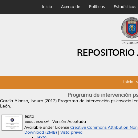
Inicio
Acerca de
Políticas
Estadísticas
REPOSITORIO
Iniciar 
Programa de intervención psi
García Alonzo, Isauro
(2012)
Programa de intervención psicosocial en
León.
Texto
- Versión Aceptada
1080224628.pdf
Available under License
Creative Commons Attribution Non
Download (2MB)
|
Vista previa
Texto