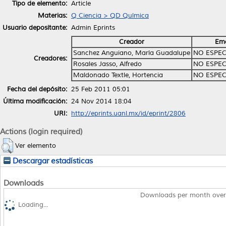
Tipo de elemento:
Article
Materias:
Q Ciencia > QD Química
Usuario depositante:
Admin Eprints
Creador
Ema
Sanchez Anguiano, María Guadalupe
NO ESPEC
Creadores:
Rosales Jasso, Alfredo
NO ESPEC
Maldonado Textle, Hortencia
NO ESPEC
Fecha del depósito:
25 Feb 2011 05:01
Última modificación:
24 Nov 2014 18:04
URI:
http://eprints.uanl.mx/id/eprint/2806
Actions (login required)
Ver elemento
Descargar estadísticas
Downloads
Downloads per month over
Loading...