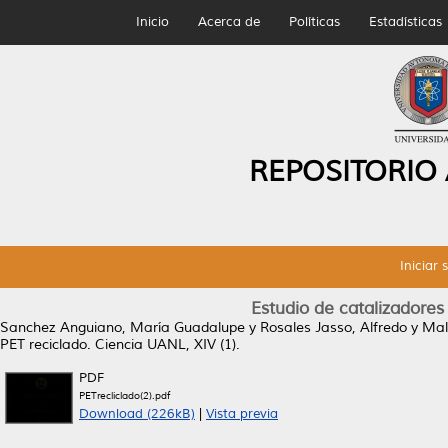
Inicio
Acerca de
Políticas
Estadísticas
REPOSITORIO
Iniciar 
Estudio de catalizadores
Sanchez Anguiano, María Guadalupe
y
Rosales Jasso, Alfredo
y
Mal
PET reciclado.
Ciencia UANL, XIV (1).
PDF
PETrecliclado(2).pdf
Download (226kB)
|
Vista previa