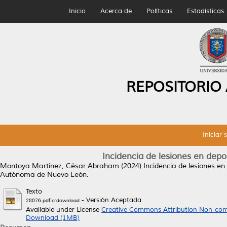
Inicio
Acerca de
Políticas
Estadísticas
REPOSITORIO
Iniciar 
Incidencia de lesiones en depo
Montoya Martínez, César Abraham
(2024)
Incidencia de lesiones en
Autónoma de Nuevo León.
Texto
- Versión Aceptada
28076.pdf.crdownload
Available under License
Creative Commons Attribution Non-com
Download (1MB)