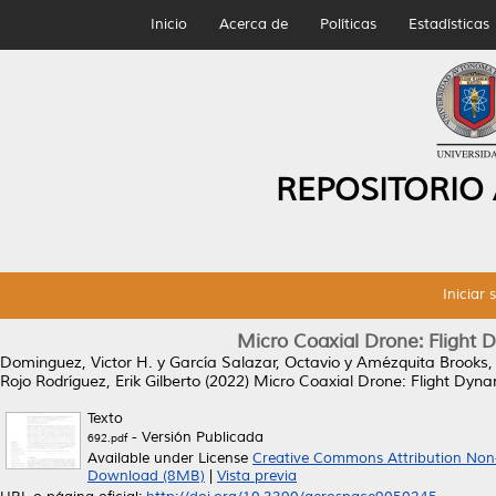
Inicio
Acerca de
Políticas
Estadísticas
REPOSITORIO
Iniciar 
Micro Coaxial Drone: Flight 
Dominguez, Victor H.
y
García Salazar, Octavio
y
Amézquita Brooks, 
Rojo Rodríguez, Erik Gilberto
(2022)
Micro Coaxial Drone: Flight Dyna
Texto
- Versión Publicada
692.pdf
Available under License
Creative Commons Attribution Non
Download (8MB)
|
Vista previa