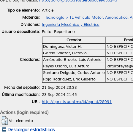
URL o página oficial:
http://doi.org/10.3390/aerospace9050245
Tipo de elemento:
Article
Materias:
T Tecnología > TL Vehículo Motor, Aeronáutica, A
Divisiones:
Ingeniería Mecánica y Eléctrica
Usuario depositante:
Editor Repositorio
Creador
Emai
Dominguez, Victor H.
NO ESPECIFI
García Salazar, Octavio
NO ESPECIFI
Creadores:
Amézquita Brooks, Luis Antonio
NO ESPECIFI
Reyes Osorio, Luis Arturo
larturoreyes@
Santana Delgado, Carlos Antonio
NO ESPECIFI
Rojo Rodríguez, Erik Gilberto
NO ESPECIFI
Fecha del depósito:
21 Sep 2024 23:38
Última modificación:
23 Sep 2024 21:45
URI:
http://eprints.uanl.mx/id/eprint/28091
Actions (login required)
Ver elemento
Descargar estadísticas