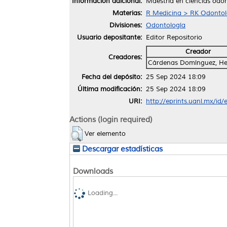
Información adicional:
Maestría en ciencias odo
Materias:
R Medicina > RK Odontol
Divisiones:
Odontología
Usuario depositante:
Editor Repositorio
Creador
Creadores:
Cárdenas Domínguez, He
Fecha del depósito:
25 Sep 2024 18:09
Última modificación:
25 Sep 2024 18:09
URI:
http://eprints.uanl.mx/id
Actions (login required)
Ver elemento
Descargar estadísticas
Downloads
Loading...