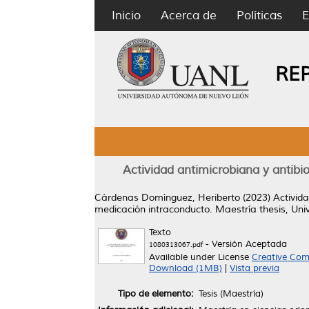
Inicio
Acerca de
Políticas
E
RE
Actividad antimicrobiana y antibi
Cárdenas Domínguez, Heriberto
(2023)
Activid
medicación intraconducto.
Maestría thesis, Un
Texto
- Versión Aceptada
1080313067.pdf
Available under License
Creative Com
Download (1MB)
|
Vista previa
Tipo de elemento:
Tesis (Maestría)