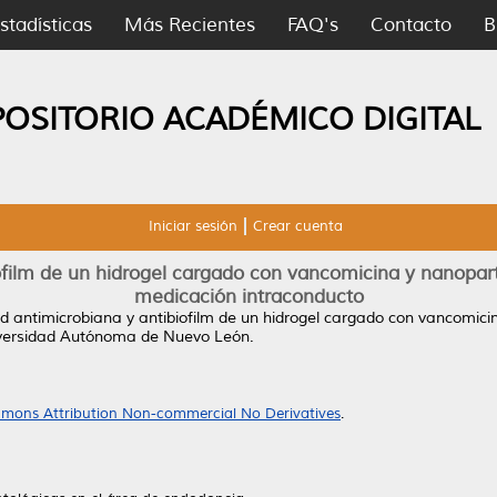
stadísticas
Más Recientes
FAQ's
Contacto
B
POSITORIO ACADÉMICO DIGITAL
Iniciar sesión
Crear cuenta
ofilm de un hidrogel cargado con vancomicina y nanopart
medicación intraconducto
ad antimicrobiana y antibiofilm de un hidrogel cargado con vancomicin
iversidad Autónoma de Nuevo León.
mons Attribution Non-commercial No Derivatives
.