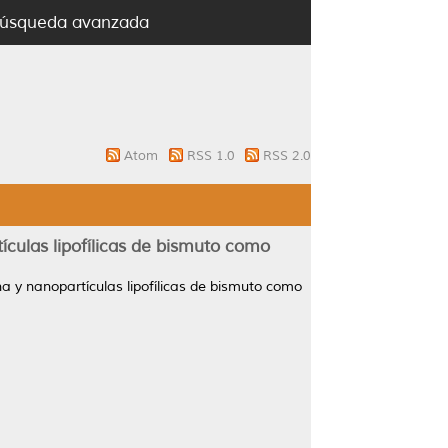
úsqueda avanzada
Atom
RSS 1.0
RSS 2.0
ículas lipofílicas de bismuto como
a y nanopartículas lipofílicas de bismuto como