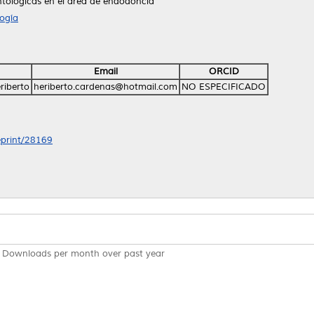
ntológicas en el área de endodoncia
ogía
Email
ORCID
riberto
heriberto.cardenas@hotmail.com
NO ESPECIFICADO
/eprint/28169
Downloads per month over past year