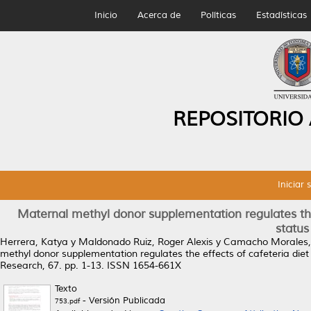
Inicio
Acerca de
Políticas
Estadísticas
REPOSITORIO
Iniciar 
Maternal methyl donor supplementation regulates the 
status
Herrera, Katya
y
Maldonado Ruiz, Roger Alexis
y
Camacho Morales, 
methyl donor supplementation regulates the effects of cafeteria diet 
Research, 67. pp. 1-13. ISSN 1654-661X
Texto
- Versión Publicada
753.pdf