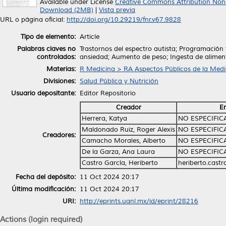
Available under License
Creative Commons Attribution Non
Download (2MB)
|
Vista previa
URL o página oficial:
http://doi.org/10.29219/fnr.v67.9828
Tipo de elemento:
Article
Palabras claves no
Trastornos del espectro autista; Programación 
controlados:
ansiedad; Aumento de peso; Ingesta de alimen
Materias:
R Medicina > RA Aspectos Públicos de la Medi
Divisiones:
Salud Pública y Nutrición
Usuario depositante:
Editor Repositorio
Creador
E
Herrera, Katya
NO ESPECIFI
Maldonado Ruiz, Roger Alexis
NO ESPECIFI
Creadores:
Camacho Morales, Alberto
NO ESPECIFI
De la Garza, Ana Laura
NO ESPECIFI
Castro García, Heriberto
heriberto.cast
Fecha del depósito:
11 Oct 2024 20:17
Última modificación:
11 Oct 2024 20:17
URI:
http://eprints.uanl.mx/id/eprint/28216
Actions (login required)