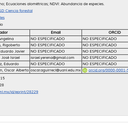
o; Ecuaciones alométricas; NDVI: Abundancia de especies.
SD Ciencia forestal
les
io
ador
Email
ORCID
Angelina
NO ESPECIFICADO
NO ESPECIFICADO
, Rigoberto
NO ESPECIFICADO
NO ESPECIFICADO
Eduardo Javier
NO ESPECIFICADO
NO ESPECIFICADO
 José Israel
israel.yerena@gmail.com
NO ESPECIFICADO
ez, Eduardo
NO ESPECIFICADO
NO ESPECIFICADO
n, Oscar Alberto
oscar.aguirrecl@uanl.edu.mx
orcid.org/0000-0001
:15
:28
anl.mx/id/eprint/28229