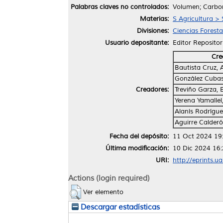
Palabras claves no controlados:
Volumen; Carbon
Materias:
S Agricultura > 
Divisiones:
Ciencias Foresta
Usuario depositante:
Editor Repositor
Cre
Bautista Cruz, 
González Cubas
Creadores:
Treviño Garza, 
Yerena Yamallel,
Alanís Rodrígu
Aguirre Calderó
Fecha del depósito:
11 Oct 2024 19
Última modificación:
10 Dic 2024 16
URI:
http://eprints.u
Actions (login required)
Ver elemento
Descargar estadísticas