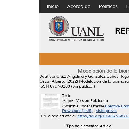
Inicio
Acerca de
Políticas
E
RE
Modelación de la biom
Bautista Cruz, Angelina
y
González Cubas, Rigo
Oscar Alberto
(2022)
Modelación de la biomasa 
ISSN 0717-9200 (Sin publicar)
Texto
- Versión Publicada
759.pdf
Available under License
Creative Com
Download (1MB)
|
Vista previa
URL o página oficial:
http://doi.org/10.4067/S0
Tipo de elemento:
Article