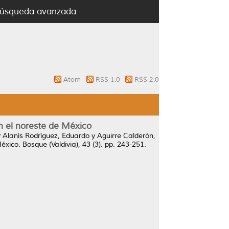
úsqueda avanzada
Atom
RSS 1.0
RSS 2.0
n el noreste de México
y
Alanís Rodríguez, Eduardo
y
Aguirre Calderón,
éxico.
Bosque (Valdivia), 43 (3). pp. 243-251.