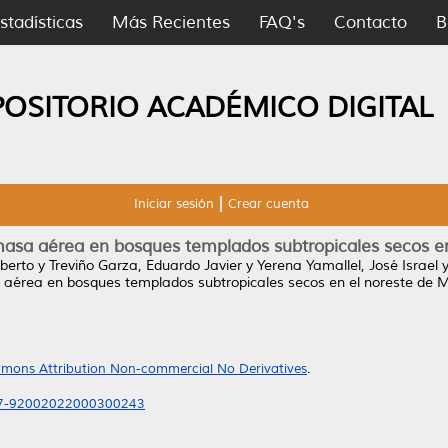
stadísticas
Más Recientes
FAQ's
Contacto
B
POSITORIO ACADÉMICO DIGITAL
Iniciar sesión
Crear cuenta
asa aérea en bosques templados subtropicales secos e
berto
y
Treviño Garza, Eduardo Javier
y
Yerena Yamallel, José Israel
aérea en bosques templados subtropicales secos en el noreste de M
mons Attribution Non-commercial No Derivatives
.
717-92002022000300243