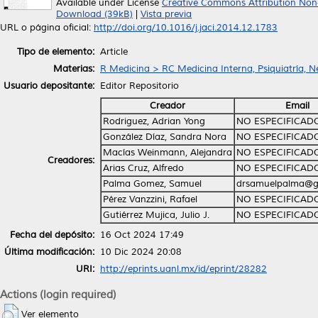
Available under License
Creative Commons Attribution Non
Download (39kB)
|
Vista previa
URL o página oficial:
http://doi.org/10.1016/j.jaci.2014.12.1783
Tipo de elemento:
Article
Materias:
R Medicina > RC Medicina Interna, Psiquiatría, N
Usuario depositante:
Editor Repositorio
Creador
Email
Rodriguez, Adrian Yong
NO ESPECIFICAD
González Díaz, Sandra Nora
NO ESPECIFICAD
Macías Weinmann, Alejandra
NO ESPECIFICAD
Creadores:
Arias Cruz, Alfredo
NO ESPECIFICAD
Palma Gomez, Samuel
drsamuelpalma@g
Pérez Vanzzini, Rafael
NO ESPECIFICAD
Gutiérrez Mujica, Julio J.
NO ESPECIFICAD
Fecha del depósito:
16 Oct 2024 17:49
Última modificación:
10 Dic 2024 20:08
URI:
http://eprints.uanl.mx/id/eprint/28282
Actions (login required)
Ver elemento