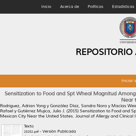
Inicio
Acerca de
Políticas
Estadísticas
REPOSITORIO
Iniciar 
Sensitization to Food and Spt Wheal Magnitud Among C
Near 
Rodriguez, Adrian Yong
y
González Díaz, Sandra Nora
y
Macías Wei
Rafael
y
Gutiérrez Mujica, Julio J.
(2015)
Sensitization to Food and S
Mexican City Near the United States.
Journal of Allergy and Clinica
Texto
- Versión Publicada
28282.pdf