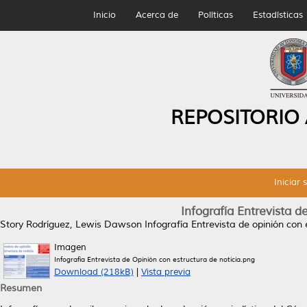
Inicio
Acerca de
Políticas
Estadísticas
REPOSITORIO
Iniciar 
Infografía Entrevista d
Story Rodríguez, Lewis Dawson
Infografía Entrevista de opinión con 
Imagen
Infografía Entrevista de Opinión con estructura de noticia.png
Download (218kB)
|
Vista previa
Resumen