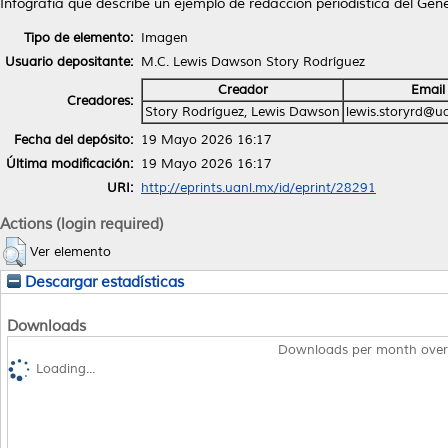
Infografía que describe un ejemplo de redacción periodística del Gén
Tipo de elemento:
Imagen
Usuario depositante:
M.C. Lewis Dawson Story Rodríguez
Creador
Email
Creadores:
Story Rodríguez, Lewis Dawson
lewis.storyrd@u
Fecha del depósito:
19 Mayo 2026 16:17
Última modificación:
19 Mayo 2026 16:17
URI:
http://eprints.uanl.mx/id/eprint/28291
Actions (login required)
Ver elemento
Descargar estadísticas
Downloads
Downloads per month over
Loading...