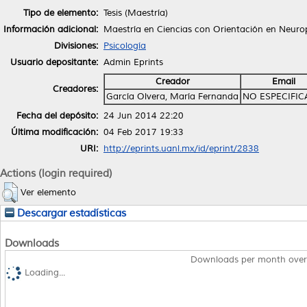
Tipo de elemento:
Tesis (Maestría)
Información adicional:
Maestría en Ciencias con Orientación en Neuro
Divisiones:
Psicología
Usuario depositante:
Admin Eprints
Creador
Email
Creadores:
García Olvera, María Fernanda
NO ESPECIFI
Fecha del depósito:
24 Jun 2014 22:20
Última modificación:
04 Feb 2017 19:33
URI:
http://eprints.uanl.mx/id/eprint/2838
Actions (login required)
Ver elemento
Descargar estadísticas
Downloads
Downloads per month over
Loading...