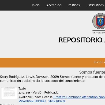
Inicio
Acerca de
Políticas
Estadísticas
REPOSITORIO
Iniciar 
Somos fuente 
Story Rodríguez, Lewis Dawson
(2009)
Somos fuente y producto de la
comunicación social hacia la sociedad del conocimiento.
Texto
- Versión Publicada
28427.pdf
Available under License
Creative Commons Attribution Non
Download (354kB)
|
Vista previa