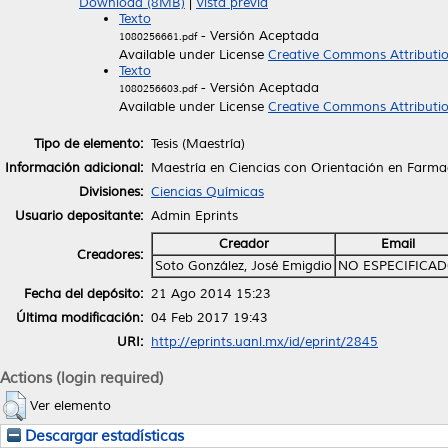
Download (8MB)
|
Vista previa
Texto
- Versión Aceptada
1080256661.pdf
Available under License
Creative Commons Attributi
Texto
- Versión Aceptada
1080256603.pdf
Available under License
Creative Commons Attributi
Tipo de elemento:
Tesis (Maestría)
Información adicional:
Maestría en Ciencias con Orientación en Farma
Divisiones:
Ciencias Químicas
Usuario depositante:
Admin Eprints
Creador
Email
Creadores:
Soto González, José Emigdio
NO ESPECIFICA
Fecha del depósito:
21 Ago 2014 15:23
Última modificación:
04 Feb 2017 19:43
URI:
http://eprints.uanl.mx/id/eprint/2845
Actions (login required)
Ver elemento
Descargar estadísticas