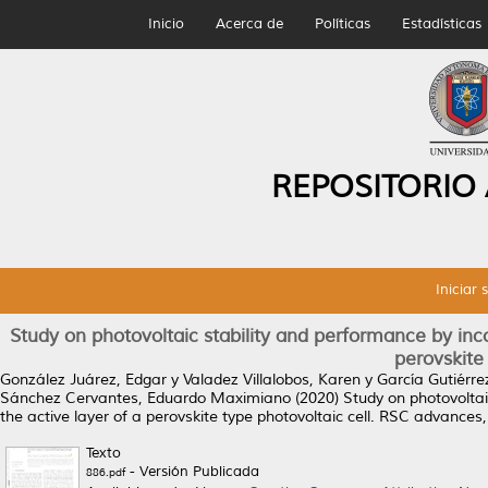
Inicio
Acerca de
Políticas
Estadísticas
REPOSITORIO
Iniciar 
Study on photovoltaic stability and performance by inco
perovskite 
González Juárez, Edgar
y
Valadez Villalobos, Karen
y
García Gutiérre
Sánchez Cervantes, Eduardo Maximiano
(2020)
Study on photovoltai
the active layer of a perovskite type photovoltaic cell.
RSC advances, 
Texto
- Versión Publicada
886.pdf