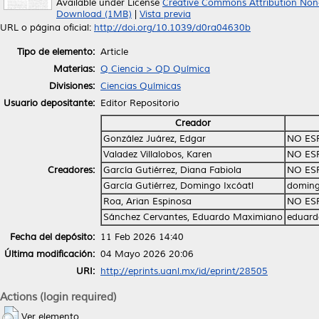
Available under License
Creative Commons Attribution Non
Download (1MB)
|
Vista previa
URL o página oficial:
http://doi.org/10.1039/d0ra04630b
Tipo de elemento:
Article
Materias:
Q Ciencia > QD Química
Divisiones:
Ciencias Químicas
Usuario depositante:
Editor Repositorio
Creador
González Juárez, Edgar
NO ES
Valadez Villalobos, Karen
NO ES
Creadores:
García Gutiérrez, Diana Fabiola
NO ES
García Gutiérrez, Domingo Ixcóatl
doming
Roa, Arian Espinosa
NO ES
Sánchez Cervantes, Eduardo Maximiano
eduard
Fecha del depósito:
11 Feb 2026 14:40
Última modificación:
04 Mayo 2026 20:06
URI:
http://eprints.uanl.mx/id/eprint/28505
Actions (login required)
Ver elemento