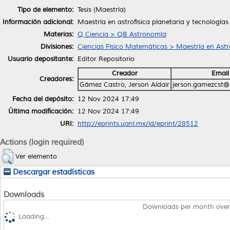
Tipo de elemento:
Tesis (Maestría)
Información adicional:
Maestría en astrofísica planetaria y tecnologías
Materias:
Q Ciencia > QB Astronomía
Divisiones:
Ciencias Físico Matemáticas > Maestría en Astro
Usuario depositante:
Editor Repositorio
Creador
Email
Creadores:
Gámez Castro, Jerson Aldair
jerson.gamezcst@
Fecha del depósito:
12 Nov 2024 17:49
Última modificación:
12 Nov 2024 17:49
URI:
http://eprints.uanl.mx/id/eprint/28512
Actions (login required)
Ver elemento
Descargar estadísticas
Downloads
Downloads per month over
Loading...