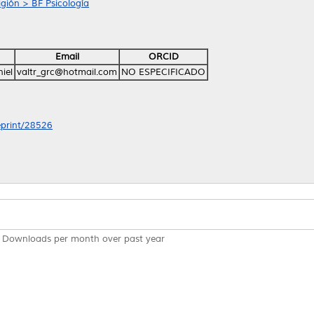
ligión > BF Psicología
Email
ORCID
iel
valtr_grc@hotmail.com
NO ESPECIFICADO
/eprint/28526
Downloads per month over past year