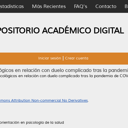
stadísticas
Más Recientes
FAQ's
Contacto
B
POSITORIO ACADÉMICO DIGITAL
Iniciar sesión
Crear cuenta
lógicos en relación con duelo complicado tras la pande
icológicos en relación con duelo complicado tras la pandemia de CO
mons Attribution Non-commercial No Derivatives
.
orientación en psicología de la salud