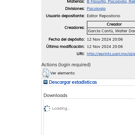
Materias:
B Filosofía, Psicología, Re
Divisiones:
Psicología
Usuario depositante:
Editor Repositorio
Creador
Creadores:
García Cantú, Walter Dan
Fecha del depósito:
12 Nov 2024 20:06
Última modificación:
12 Nov 2024 20:06
URI:
http://eprints.uanl.mx/id
Actions (login required)
Ver elemento
Descargar estadísticas
Downloads
Loading...