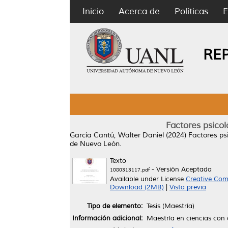
Inicio
Acerca de
Políticas
E
RE
Factores psico
García Cantú, Walter Daniel
(2024)
Factores ps
de Nuevo León.
Texto
- Versión Aceptada
1080313117.pdf
Available under License
Creative Com
Download (2MB)
|
Vista previa
Tipo de elemento:
Tesis (Maestría)
Información adicional:
Maestría en ciencias con 