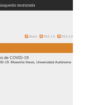
úsqueda avanzada
Atom
RSS 1.0
RSS 2.0
mia de COVID-19
VID-19.
Maestría thesis, Universidad Autónoma