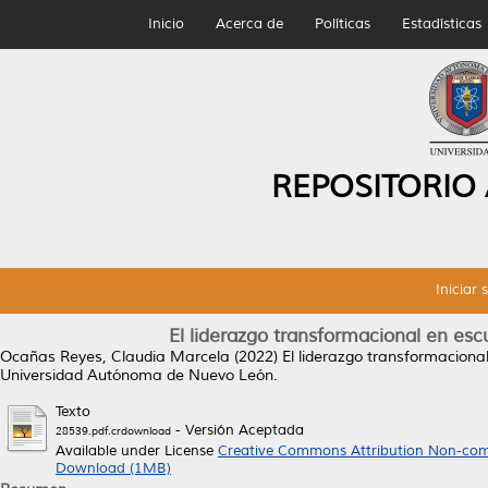
Inicio
Acerca de
Políticas
Estadísticas
REPOSITORIO
Iniciar 
El liderazgo transformacional en es
Ocañas Reyes, Claudia Marcela
(2022)
El liderazgo transformaciona
Universidad Autónoma de Nuevo León.
Texto
- Versión Aceptada
28539.pdf.crdownload
Available under License
Creative Commons Attribution Non-com
Download (1MB)