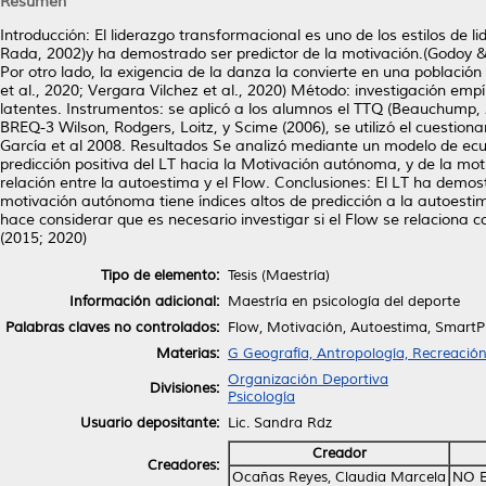
Resumen
Introducción: El liderazgo transformacional es uno de los estilos de
Rada, 2002)y ha demostrado ser predictor de la motivación.(Godoy &
Por otro lado, la exigencia de la danza la convierte en una poblaci
et al., 2020; Vergara Vilchez et al., 2020) Método: investigación empí
latentes. Instrumentos: se aplicó a los alumnos el TTQ (Beauchump, 20
BREQ-3 Wilson, Rodgers, Loitz, y Scime (2006), se utilizó el cuestion
García et al 2008. Resultados Se analizó mediante un modelo de ec
predicción positiva del LT hacia la Motivación autónoma, y de la m
relación entre la autoestima y el Flow. Conclusiones: El LT ha demo
motivación autónoma tiene índices altos de predicción a la autoestim
hace considerar que es necesario investigar si el Flow se relaciona 
(2015; 2020)
Tipo de elemento:
Tesis (Maestría)
Información adicional:
Maestría en psicología del deporte
Palabras claves no controlados:
Flow, Motivación, Autoestima, Smart
Materias:
G Geografía, Antropología, Recreació
Organización Deportiva
Divisiones:
Psicología
Usuario depositante:
Lic. Sandra Rdz
Creador
Creadores:
Ocañas Reyes, Claudia Marcela
NO 