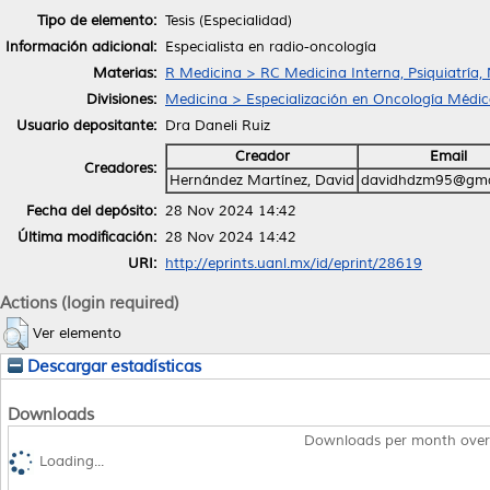
Tipo de elemento:
Tesis (Especialidad)
Información adicional:
Especialista en radio-oncología
Materias:
R Medicina > RC Medicina Interna, Psiquiatría,
Divisiones:
Medicina > Especialización en Oncología Médic
Usuario depositante:
Dra Daneli Ruiz
Creador
Email
Creadores:
Hernández Martínez, David
davidhdzm95@gma
Fecha del depósito:
28 Nov 2024 14:42
Última modificación:
28 Nov 2024 14:42
URI:
http://eprints.uanl.mx/id/eprint/28619
Actions (login required)
Ver elemento
Descargar estadísticas
Downloads
Downloads per month over
Loading...