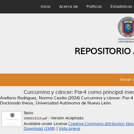
Inicio
Acerca de
Políticas
Estadísticas
REPOSITORIO
Iniciar 
Curcumina y cáncer: Par-4 como principal med
Arellano Rodríguez, Norma Cesilia
(2024)
Curcumina y cáncer: Par-4 
Doctorado thesis, Universidad Autónoma de Nuevo León.
Texto
- Versión Aceptada
1080313123.pdf
Available under License
Creative Commons Attribution Non
Download (2MB)
|
Vista previa